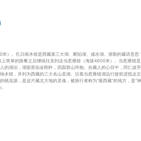
0米）。扎日南木错是西藏第三大湖、断陷湖、咸水湖。措勤的藏语意思 
路上简单的路餐之后继续往东到达当惹雍错（海拔4600米）。当惹雍错是
人的湖泊，湖面形似金刚杵，四面群山环抱。在藏人的心目中，冈仁波齐
纳木错，并列为西藏的三大名山圣湖。沿着当惹雍错湖边行驶前进抵达文
的桃花源，是这片藏北大地的灵魂，被旅行者称为“最西藏”的地方，是“
心。