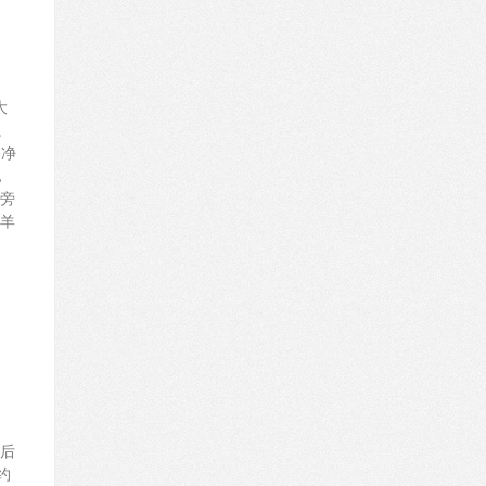
大
。
浴净
，
旁
羊
后
约