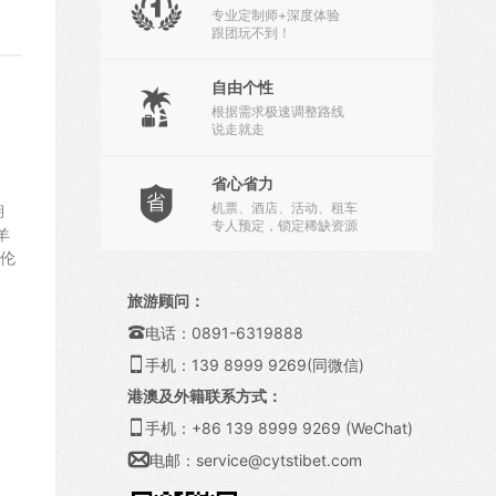

专业定制师+深度体验
跟团玩不到！
自由个性

根据需求极速调整路线
说走就走
省心省力

机票、酒店、活动、租车
湖
专人预定，锁定稀缺资源
羊
伦
旅游顾问：

电话：0891-6319888

手机：139 8999 9269(同微信)
港澳及外籍联系方式：

手机：+86 139 8999 9269 (WeChat)

电邮：
service@cytstibet.com