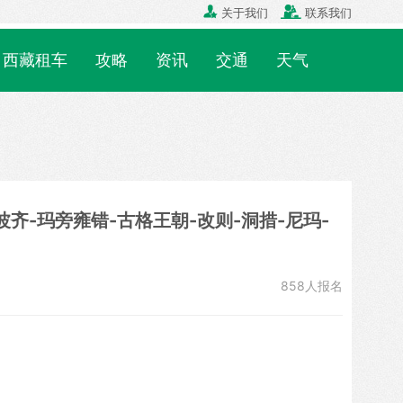


关于我们
联系我们
西藏租车
攻略
资讯
交通
天气
波齐-玛旁雍错-古格王朝-改则-洞措-尼玛-
858人报名