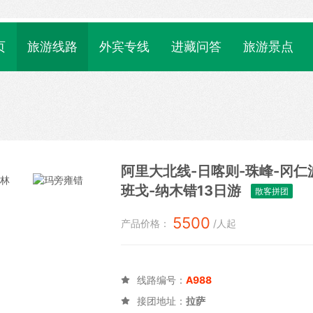
页
旅游线路
外宾专线
进藏问答
旅游景点
阿里大北线-日喀则-珠峰-冈仁
班戈-纳木错13日游
散客拼团
5500
产品价格：
/人起
线路编号：
A988

接团地址：
拉萨
