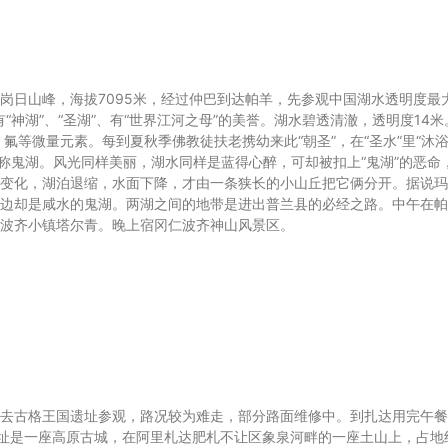
岗日山峰，海拔7095米，经过仲巴到达帕羊，先参观中国湖水透明度最
有“神湖”、“圣湖”、有“世界江河之母”的美誉。湖水碧透清澈，透明度14米
、氟等微量元素。每到夏秋季佛教徒扶老携幼来此“朝圣”，在“圣水”里“沐
。人称鬼湖。风光同样美丽，湖水同样是蓝得心醉，可却被扣上“鬼湖”的恶命
变化，湖泊退缩，水面下降，才由一条狭长的小山丘把它俩分开。据说玛
边却是咸水的鬼湖。两湖之间的地带是进出普兰县的必经之路。中午在帕
波齐小镇塔尔青。晚上宿冈仁波齐神山风景区。
去古格王国遗址参观，路况较为难走，部分路面维修中。到扎达用完午餐
遗址是一座高原古城，在阿里札达肥札不让区象泉河畔的一座土山上，占地