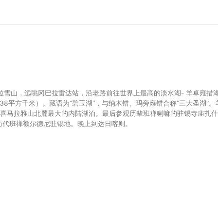
拉雪山，远眺冈巴拉雷达站，沿老路前往世界上最高的淡水湖- 羊卓雍措
638平方千米）。藏语为“碧玉湖”，与纳木错、玛旁雍错合称“三大圣湖”。
喜马拉雅山北麓最大的内陆湖泊。最后参观历辈班禅喇嘛的驻锡寺庙扎什
是历代班禅额尔德尼驻锡地。晚上到达日喀则。