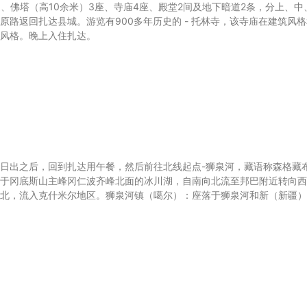
处、佛塔（高10余米）3座、寺庙4座、殿堂2间及地下暗道2条，分上、中
路返回扎达县城。游览有900多年历史的 - 托林寺，该寺庙在建筑风格
风格。晚上入住扎达。
日出之后，回到扎达用午餐，然后前往北线起点-狮泉河，藏语称森格藏
于冈底斯山主峰冈仁波齐峰北面的冰川湖，自南向北流至邦巴附近转向西
北，流入克什米尔地区。狮泉河镇（噶尔）：座落于狮泉河和新（新疆）