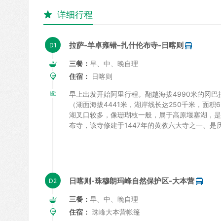
详细行程

拉萨-羊卓雍错–扎什伦布寺-日喀则
三餐：
早、中、晚自理
住宿：
日喀则
早上出发开始阿里行程。翻越海拔4990米的冈巴
（湖面海拔4441米，湖岸线长达250千米，面积
湖叉口较多，像珊瑚枝一般，属于高原堰塞湖，是
布寺，该寺修建于1447年的黄教六大寺之一、
日喀则-珠穆朗玛峰自然保护区-大本营
三餐：
早、中、晚自理
住宿：
珠峰大本营帐篷