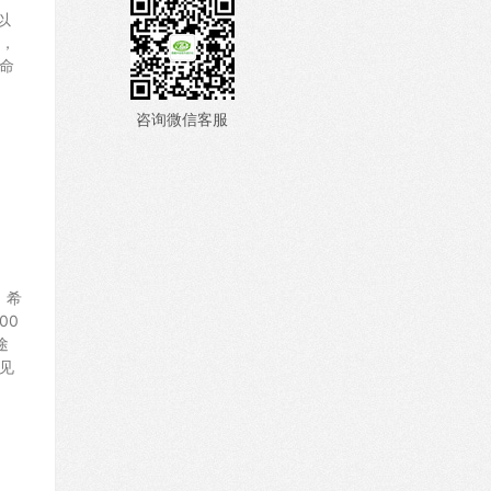
以
峰，
命
咨询微信客服
，希
00
途
见