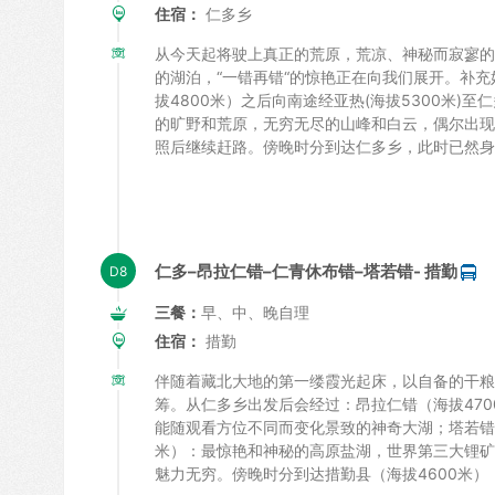
住宿：
仁多乡
从今天起将驶上真正的荒原，荒凉、神秘而寂寥的
的湖泊，“一错再错“的惊艳正在向我们展开。补
拔4800米）之后向南途经亚热(海拔5300米)
的旷野和荒原，无穷无尽的山峰和白云，偶尔出现
照后继续赶路。傍晚时分到达仁多乡，此时已然身
仁多–昂拉仁错–仁青休布错–塔若错- 措勤
三餐：
早、中、晚自理
住宿：
措勤
伴随着藏北大地的第一缕霞光起床，以自备的干粮
筹。从仁多乡出发后会经过：昂拉仁错（海拔470
能随观看方位不同而变化景致的神奇大湖；塔若错（
米）：最惊艳和神秘的高原盐湖，世界第三大锂矿
魅力无穷。傍晚时分到达措勤县（海拔4600米