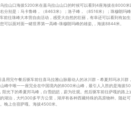
拉山口海拔5200米在嘉乌拉山山口的时候可以看到4座海拔在8000米
分别是：马卡鲁峰，（8463米）；洛子峰，（8516米）；珠穆朗玛
环保车前往珠峰大本营自由活动，感受大自然的壮丽，有幸还可以看到有如生
可以面对面一睹世界第一高峰-珠穆朗玛峰的雄姿,，海拔8844米。
日县用完午餐后驱车前往喜马拉雅山脉最动人的冰川群 - 希夏邦玛冰川群
上的山峰中唯一一座完全在中国境内的8000米山峰，最引人入胜的是海拔50
林，阳光下的希夏邦马峰，白雪皑皑，蔚为壮观。然后驱车前往萨嘎的路上
的湖泊，大约300多平方公里，湖岸有各种西藏特殊的高原物种。随处可
。晚上住宿萨嘎。海拔4500米。