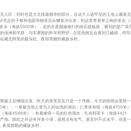
无人区；同时也是大北线最精华的部分，在这片人迹罕至的土地上藏着无
充好充足的干粮和泡面等物资后从狮泉河出发，到达世界屋脊之称的革吉（
至仁多乡（海拔5000米），走的全是颠簸难行的碎石搓板路，看到的是广漠
的绿洲和羊群，与车赛跑的羚羊和野驴…在亚热附近会看到江臧错，停车
在藏北阿里的最深处。夜宿简陋的藏族乡村。
果腹之后继续出发。昨天的美景其实只是一个序曲，今天的惊艳会更胜一
0米）：一座被当地人誉为人间仙境的湖泊；仁青休布错（海拔4700米
海拔4566米）：有着难得一见的红色湖水；扎布耶茶卡（海拔4421
产地。除此之外还有许多小湖，虽然没有名气，甚至叫不出名字，但是一
），夜宿措勤的藏族乡村。