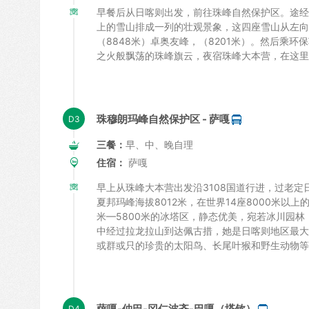
早餐后从日喀则出发，前往珠峰自然保护区。途经乌
上的雪山排成一列的壮观景象，这四座雪山从左向右
（8848米）卓奥友峰，（8201米）。然后乘
之火般飘荡的珠峰旗云，夜宿珠峰大本营，在这里您
珠穆朗玛峰自然保护区 - 萨嘎
三餐：
早、中、晚自理
住宿：
萨嘎
早上从珠峰大本营出发沿3108国道行进，过老定
夏邦玛峰海拔8012米，在世界14座8000米以
米—5800米的冰塔区，静态优美，宛若冰川园
中经过拉龙拉山到达佩古措，她是日喀则地区最大
或群或只的珍贵的太阳鸟、长尾叶猴和野生动物等
萨嘎-仲巴-冈仁波齐-巴嘎（塔钦）