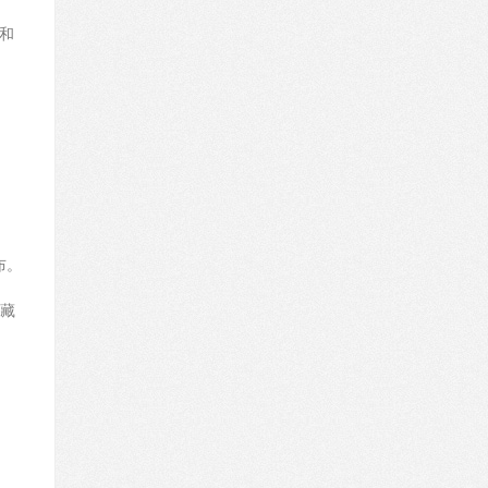
、
和
布。
藏