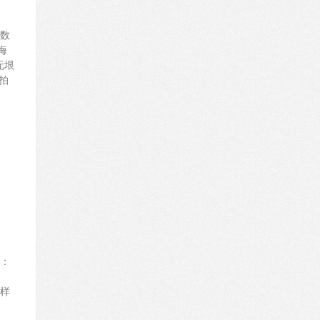
数
海
无垠
拍
）：
样