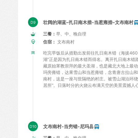
壮阔的湖蓝–扎日南木措-当惹雍措–文布南村
三餐：
早、中、晚自理
住宿：
文布南村
吃完早饭后从措勤出发前往扎日南木错（海拔460
湖”正是因为扎日南木错而得名。离开扎日南木错
藏原始苯教崇拜的最大圣湖，也是藏北大地上最动
玛旁雍错，达果雪山和当惹雍错，念青唐古拉山和
南村，这是一座与世隔绝的村庄。被雪山湖泊环绕
居所”。日落时分的火烧云布满天空的美景震撼人
文布南村-当穷错-尼玛县
三餐：
早、中、晚自理