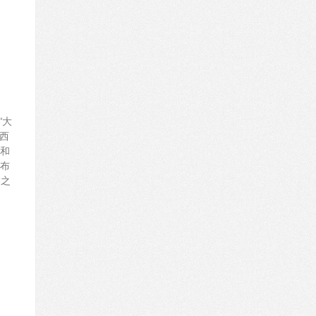
“大
西
和
布
神之