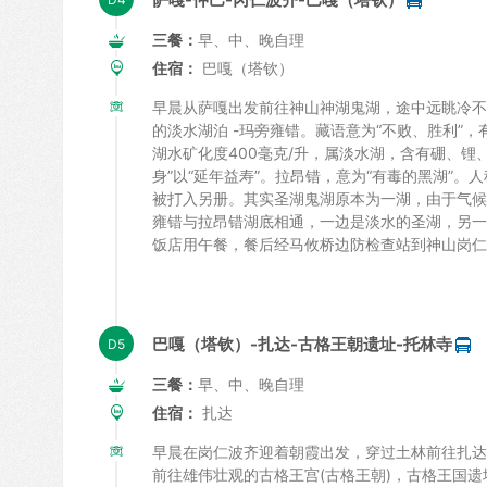
三餐：
早、中、晚自理
住宿：
巴嘎（塔钦）
早晨从萨嘎出发前往神山神湖鬼湖，途中远眺冷不
的淡水湖泊 -玛旁雍错。藏语意为“不败、胜利”，
湖水矿化度400毫克/升，属淡水湖，含有硼、锂
身”以“延年益寿”。拉昂错，意为“有毒的黑湖”
被打入另册。其实圣湖鬼湖原本为一湖，由于气候
雍错与拉昂错湖底相通，一边是淡水的圣湖，另一
饭店用午餐，餐后经马攸桥边防检查站到神山岗仁
巴嘎（塔钦）-扎达-古格王朝遗址-托林寺
三餐：
早、中、晚自理
住宿：
扎达
早晨在岗仁波齐迎着朝霞出发，穿过土林前往扎达
前往雄伟壮观的古格王宫(古格王朝)，古格王国