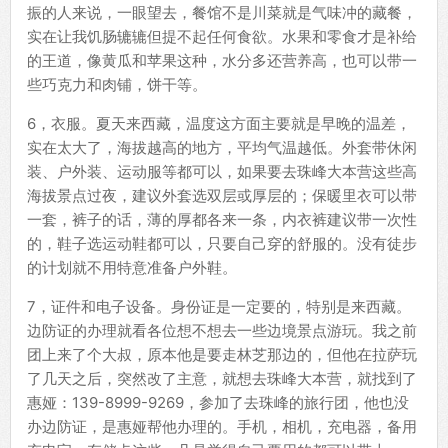
振的人来说，一眼望去，餐馆不是川菜就是气味冲的藏餐，
实在让我饥肠辘辘但提不起任何食欲。水果和零食才是补给
的王道，像黄瓜和苹果这种，水分多还营养高，也可以带一
些巧克力和肉铺，饼干等。
6，衣服。夏天来西藏，温度这方面主要就是早晚的温差，
实在太大了，海拔越高的地方，平均气温越低。外套带休闲
装、户外装、运动服等都可以，如果要去珠峰大本营这些高
海拔景点过夜，建议外套选双层或厚层的；保暖里衣可以带
一套，裤子的话，薄的厚都各来一条，内衣裤建议带一次性
的，鞋子选运动鞋都可以，只要自己穿的舒服的。没有徒步
的计划就不用特意准备户外鞋。
7，证件和电子设备。身份证是一定要的，特别是来西藏。
边防证的办理就看各位想不想去一些边境景点游玩。我之前
团上来了个大叔，原本他是要走林芝那边的，但他在拉萨玩
了几天之后，突然改了主意，就想去珠峰大本营，就找到了
惠娅：139-8999-9269，参加了去珠峰的旅行团，他也没
办边防证，是惠娅帮他办理的。手机，相机，充电器，备用