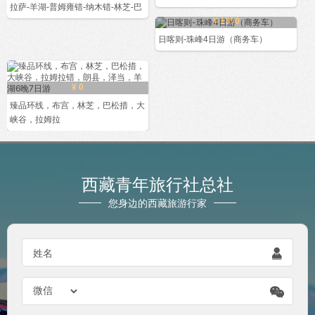
拉萨-羊湖-普姆雍错-纳木错-林芝-巴
¥ 1350
日喀则-珠峰4日游（商务车）
¥ 0
臻品环线，布宫，林芝，巴松措，大
峡谷，拉姆拉
西藏青年旅行社总社
您身边的西藏旅游行家

姓名
