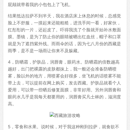
屁颠就带着我的小包包上了飞机。
结果抵达拉萨不到半天，我在酒店床上休息的时候，总感觉
脸上不舒服，一摸起来还能粗糙，进洗手间一看，好家伙，
红彤彤的一片，还起皮了。吓得我洗了个脸就开始补水敷面
膜。墨镜，是为了防止你的眼睛被晒出红血丝，帽子和口罩
就是为了遮挡紫外线。而雨伞的话，因为七八月份的西藏是
雨季，是不是一场雨让你来不及躲藏。
4，防晒霜，护肤品，润唇膏，眼药水。防晒霜的倍数越高
越好，出门把裸露的皮肤都抹上，我一般还会准备防晒喷
雾，脸以外的地方，用喷雾会好很多，坐飞机的话喷雾不能
带上去，可以提前在网上购买，发去西藏。护肤品就看个人
爱用，可以带一些晒后修复面膜，非常好用。另外润唇膏和
眼药水几乎是我每天都要用的，润唇膏买凡士林的，滋润度
高。
5，零食和水果。说时候，对于我这种刚到拉萨，就食欲不