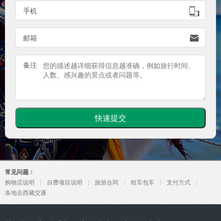

手机

邮箱
备注
常见问题：
购物店说明
自费项目说明
旅游合同
租车包车
支付方式
各地去西藏交通