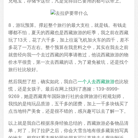
充电宝，存储卡这些，凡是觉得自己要用的都可以带上。
8，游玩预算。撑起整个旅行的最大支柱，就是钱。有钱走
哪都不怕，夏天的西藏也是西藏旅游的旺季，我之前在西藏
玩了13天，花了六千多，加上往返飞机加火车的四千，差不
多花了一万左右。整个预算在我意料之中，其实在我去之前
就曾经向我一个去过西藏的同事请教过，他说西藏旅游的物
价水平很贵，第一次去西藏的话，为了避免被坑，还是找个
旅行社比较好。
然后我想了想，确实如此，我自己
一个人去西藏旅游
也比较
慌，还是女孩子。最后在网上找到了惠娅：139-8999-
9269，她是西藏青年国际旅行社的金牌旅游行程规划师，
我找的是纯玩品质游，五千多的团费，加上一千多块钱买了
点当地特产美食，还是很不错的，感兴趣可以去了解一下。
以上就是我自己根据亲身经验总结的，西藏旅游必备物品清
单，对了，到了拉萨之后，你会大雪当地有很多藏装拍写真
的地方，想穿好看衣服拍照的朋友可以直接去八廓街附近